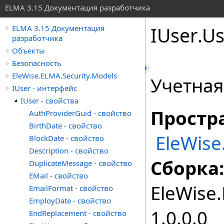
ELMA 3.15 Документация разработчика
IUser
.
Us
ELMA 3.15 Документация
разработчика
Объекты
Безопасность
EleWise.ELMA.Security.Models
Учетная
IUser - интерфейс
IUser - свойства
Простр
AuthProviderGuid - свойство
BirthDate - свойство
EleWise
BlockDate - свойство
Description - свойство
Сборка:
DuplicateMessage - свойство
EMail - свойство
EleWise.
EmailFormat - свойство
EmployDate - свойство
1.0.0.0
EndReplacement - свойство