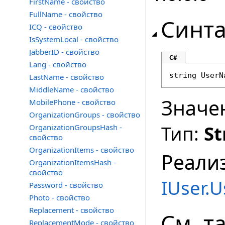
FirstName - свойство
FullName - свойство
Синта
ICQ - свойство
IsSystemLocal - свойство
JabberID - свойство
C#
Lang - свойство
string
UserN
LastName - свойство
MiddleName - свойство
Значе
MobilePhone - свойство
OrganizationGroups - свойство
Тип:
St
OrganizationGroupsHash -
свойство
OrganizationItems - свойство
Реали
OrganizationItemsHash -
свойство
IUser
.
U
Password - свойство
Photo - свойство
Replacement - свойство
См. т
ReplacementMode - свойство