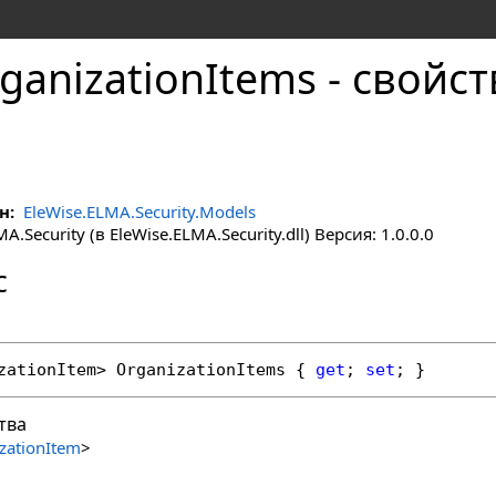
ganizationItems - свойс
н:
EleWise.ELMA.Security.Models
.Security (в EleWise.ELMA.Security.dll) Версия: 1.0.0.0
с
zationItem
> 
OrganizationItems
 { 
get
; 
set
; }
тва
zationItem
>