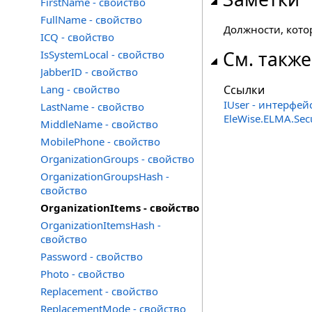
FirstName - свойство
FullName - свойство
Должности, кото
ICQ - свойство
См. также
IsSystemLocal - свойство
JabberID - свойство
Lang - свойство
Ссылки
IUser - интерфей
LastName - свойство
EleWise.ELMA.Sec
MiddleName - свойство
MobilePhone - свойство
OrganizationGroups - свойство
OrganizationGroupsHash -
свойство
OrganizationItems - свойство
OrganizationItemsHash -
свойство
Password - свойство
Photo - свойство
Replacement - свойство
ReplacementMode - свойство