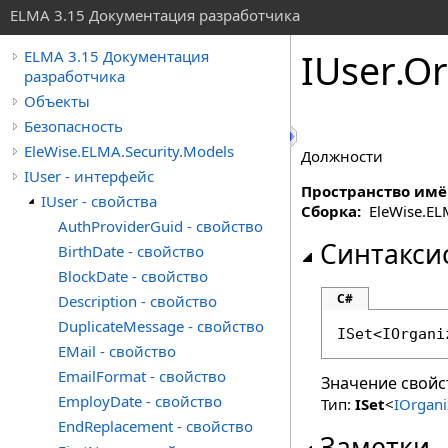
ELMA 3.15 Документация разработчика
IUser
.
Or
ELMA 3.15 Документация
разработчика
Объекты
Безопасность
EleWise.ELMA.Security.Models
Должности
IUser - интерфейс
Пространство имё
IUser - свойства
Сборка:
EleWise.ELMA
AuthProviderGuid - свойство
Синтакси
BirthDate - свойство
BlockDate - свойство
C#
Description - свойство
DuplicateMessage - свойство
ISet
<
IOrgani
EMail - свойство
EmailFormat - свойство
Значение свойс
EmployDate - свойство
Тип:
ISet
<
IOrgani
EndReplacement - свойство
Заметки