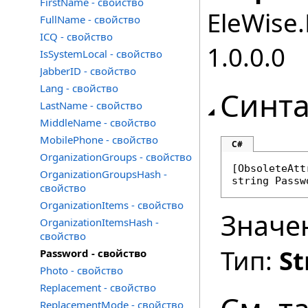
FirstName - свойство
EleWise.
FullName - свойство
ICQ - свойство
1.0.0.0
IsSystemLocal - свойство
JabberID - свойство
Lang - свойство
Синта
LastName - свойство
MiddleName - свойство
MobilePhone - свойство
C#
OrganizationGroups - свойство
[
ObsoleteAtt
OrganizationGroupsHash -
string
Passw
свойство
OrganizationItems - свойство
Значе
OrganizationItemsHash -
свойство
Тип:
St
Password - свойство
Photo - свойство
Replacement - свойство
ReplacementMode - свойство