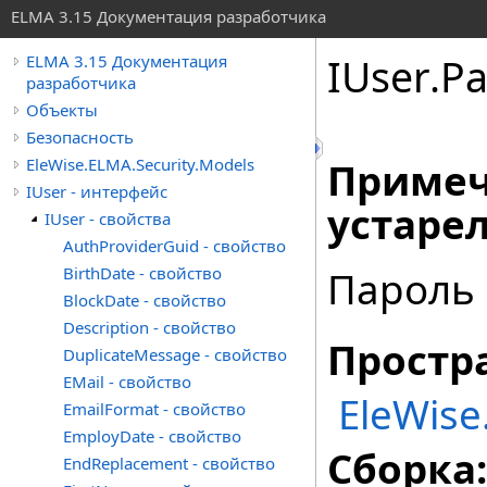
ELMA 3.15 Документация разработчика
IUser
.
Pa
ELMA 3.15 Документация
разработчика
Объекты
Безопасность
EleWise.ELMA.Security.Models
Примеч
IUser - интерфейс
устарел
IUser - свойства
AuthProviderGuid - свойство
BirthDate - свойство
Пароль
BlockDate - свойство
Description - свойство
Простр
DuplicateMessage - свойство
EMail - свойство
EleWise
EmailFormat - свойство
EmployDate - свойство
Сборка:
EndReplacement - свойство