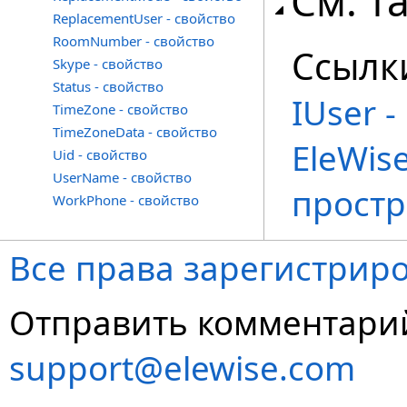
См. т
ReplacementUser - свойство
RoomNumber - свойство
Ссылк
Skype - свойство
Status - свойство
IUser 
TimeZone - свойство
TimeZoneData - свойство
EleWise
Uid - свойство
UserName - свойство
простр
WorkPhone - свойство
Все права зарегистриро
Отправить комментарий
support@elewise.com