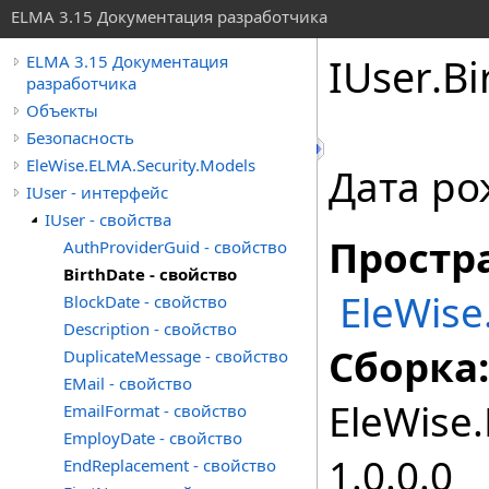
ELMA 3.15 Документация разработчика
IUser
.
Bi
ELMA 3.15 Документация
разработчика
Объекты
Безопасность
EleWise.ELMA.Security.Models
Дата р
IUser - интерфейс
IUser - свойства
Простр
AuthProviderGuid - свойство
BirthDate - свойство
EleWise
BlockDate - свойство
Description - свойство
Сборка:
DuplicateMessage - свойство
EMail - свойство
EleWise.
EmailFormat - свойство
EmployDate - свойство
1.0.0.0
EndReplacement - свойство