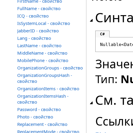
FirstName - свойство
FullName - свойство
Синта
ICQ - свойство
IsSystemLocal - свойство
JabberID - свойство
C#
Lang - свойство
Nullable
<
Dat
LastName - свойство
MiddleName - свойство
Значе
MobilePhone - свойство
OrganizationGroups - свойство
Тип:
Nu
OrganizationGroupsHash -
свойство
OrganizationItems - свойство
См. т
OrganizationItemsHash -
свойство
Password - свойство
Ссылк
Photo - свойство
Replacement - свойство
ReplacementMode - свойство