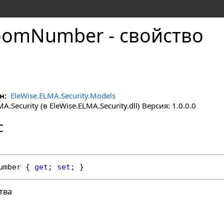
omNumber - свойство
н:
EleWise.ELMA.Security.Models
.Security (в EleWise.ELMA.Security.dll) Версия: 1.0.0.0
с
umber
 { 
get
; 
set
; }
тва