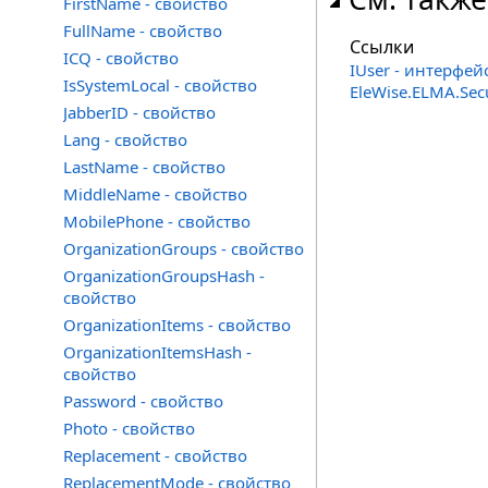
FirstName - свойство
FullName - свойство
Ссылки
ICQ - свойство
IUser - интерфей
IsSystemLocal - свойство
EleWise.ELMA.Sec
JabberID - свойство
Lang - свойство
LastName - свойство
MiddleName - свойство
MobilePhone - свойство
OrganizationGroups - свойство
OrganizationGroupsHash -
свойство
OrganizationItems - свойство
OrganizationItemsHash -
свойство
Password - свойство
Photo - свойство
Replacement - свойство
ReplacementMode - свойство