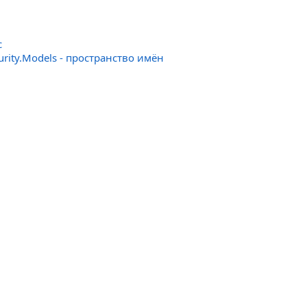
с
urity.Models - пространство имён