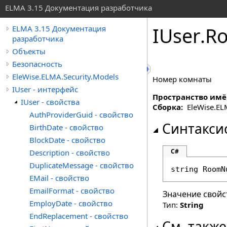
ELMA 3.15 Документация разработчика
IUser
.
Ro
ELMA 3.15 Документация
разработчика
Объекты
Безопасность
EleWise.ELMA.Security.Models
Номер комнаты
IUser - интерфейс
Пространство имё
IUser - свойства
Сборка:
EleWise.ELMA
AuthProviderGuid - свойство
Синтакси
BirthDate - свойство
BlockDate - свойство
C#
Description - свойство
DuplicateMessage - свойство
string
RoomN
EMail - свойство
EmailFormat - свойство
Значение свойс
EmployDate - свойство
Тип:
String
EndReplacement - свойство
См. также