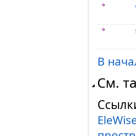
В нача
См. т
Ссылк
EleWise
простр