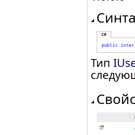
Синта
C#
public
inter
Тип
IUs
следую
Свойс