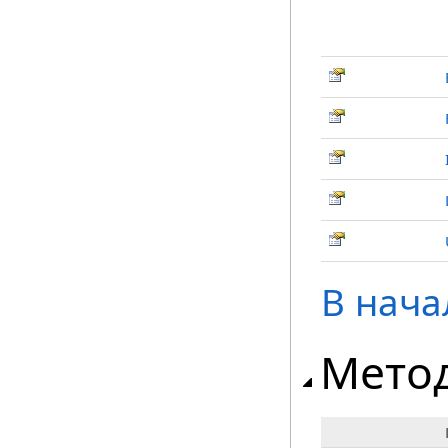
В нача
Мето