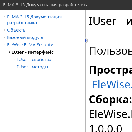
ELMA 3.15 Документация разработчика
IUser -
ELMA 3.15 Документация
разработчика
Объекты
Базовый модуль
EleWise.ELMA.Security
Пользов
IUser - интерфейс
IUser - свойства
Простр
IUser - методы
EleWise
Сборка:
EleWise.
1.0.0.0