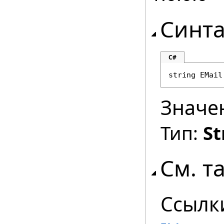
Синта
C#
string
EMail
Значе
Тип:
St
См. т
Ссылк