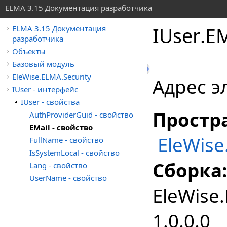
ELMA 3.15 Документация разработчика
IUser
.
EM
ELMA 3.15 Документация
разработчика
Объекты
Базовый модуль
EleWise.ELMA.Security
Адрес э
IUser - интерфейс
IUser - свойства
Простр
AuthProviderGuid - свойство
EMail - свойство
EleWise
FullName - свойство
IsSystemLocal - свойство
Сборка:
Lang - свойство
UserName - свойство
EleWise.
1.0.0.0