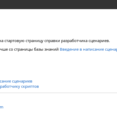
я
а стартовую страницу справки разработчика сценариев.
учше со страницы базы знаний
Введение в написание сцена
сание сценариев
зработчику скриптов
om